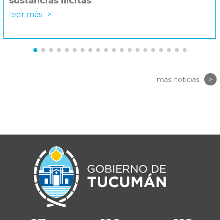
sustancias ilícitas
leer más
>
más noticias
>