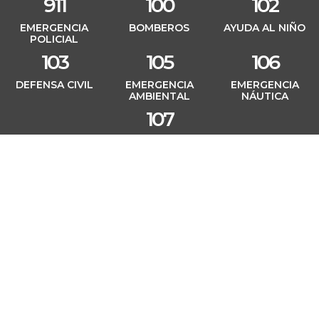
911
100
102
EMERGENCIA
BOMBEROS
AYUDA AL NIÑO
POLICIAL
103
105
106
DEFENSA CIVIL
EMERGENCIA
EMERGENCIA
AMBIENTAL
NÁUTICA
107
EMERGENCIA SALUD
Casa de Gobierno
25 de Mayo 90 - S. M. de Tucumán
Tucumán - C.P.:4000
Teléfono: 0381 - 4844000