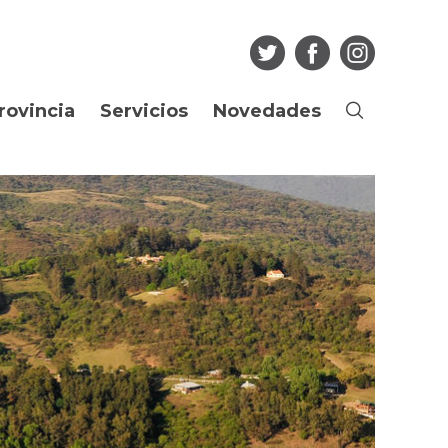
rovincia
Servicios
Novedades
Buscar
Ciudadano
Noticias
os
Guia de Trámites
Agenda
Boletín Oficial
Multimedia
Consulta de
Articulos
expedientes
Edictos Regularización
Más...
Dominial
Empleado Público
Licitaciones
Portal del Empleado