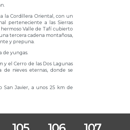
n.
 la Cordillera Oriental, con un
al perteneciente a las Sierras
hermoso Valle de Tafí cubierto
 una tercera cadena montañosa,
onte y prepuna.
ma de yungas.
m y el Cerro de las Dos Lagunas
a de nieves eternas, donde se
o San Javier, a unos 25 km de
105
106
107