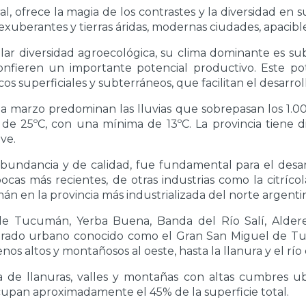
 ofrece la magia de los contrastes y la diversidad en su
exuberantes y tierras áridas, modernas ciudades, apacibl
ular diversidad agroecológica, su clima dominante es sub
onfieren un importante potencial productivo. Este pot
cos superficiales y subterráneos, que facilitan el desarrol
a marzo predominan las lluvias que sobrepasan los 1.
e 25ºC, con una mínima de 13ºC. La provincia tiene di
eve.
abundancia y de calidad, fue fundamental para el desarr
cas más recientes, de otras industrias como la citrícol
án en la provincia más industrializada del norte argenti
 Tucumán, Yerba Buena, Banda del Río Salí, Alderetes
rado urbano conocido como el Gran San Miguel de Tu
os altos y montañosos al oeste, hasta la llanura y el río 
ia de llanuras, valles y montañas con altas cumbres ub
ocupan aproximadamente el 45% de la superficie total.