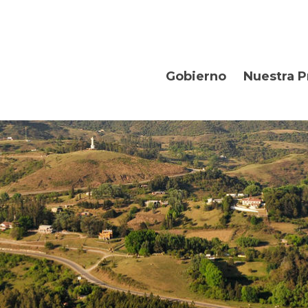
Gobierno
Nuestra P
Organismos
Bienvenidos
Gobernador
Departament
Turismo
Geografía
Historia
Producción
La Provincia