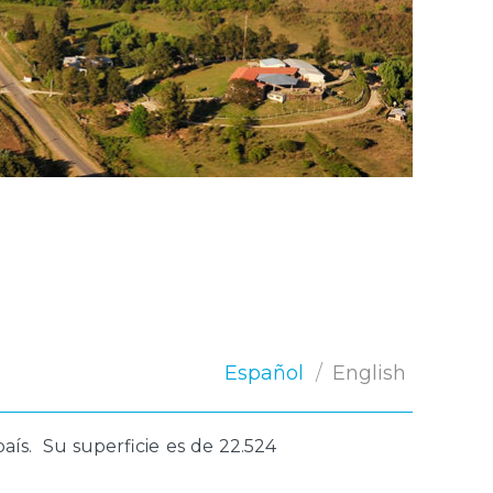
Público
Boleta de Sueldo
Digital
Mi Legajo
Webmail
Webmail RIG
Español
English
aís. Su superficie es de 22.524