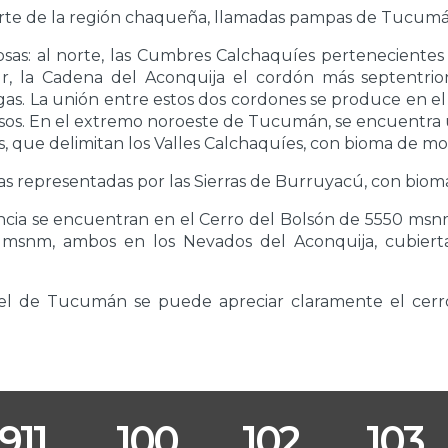
parte de la región chaqueña, llamadas pampas de Tucumá
sas: al norte, las Cumbres Calchaquíes pertenecientes a
r, la Cadena del Aconquija el cordón más septentrion
s. La unión entre estos dos cordones se produce en el 
os. En el extremo noroeste de Tucumán, se encuentra
es, que delimitan los Valles Calchaquíes, con bioma de m
nas representadas por las Sierras de Burruyacú, con bio
incia se encuentran en el Cerro del Bolsón de 5550 msn
 msnm, ambos en los Nevados del Aconquija, cubiert
l de Tucumán se puede apreciar claramente el cerr
911
100
102
103