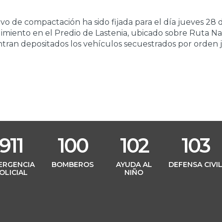
ivo de compactación ha sido fijada para el día jueves 28 
imiento en el Predio de Lastenia, ubicado sobre Ruta Na
tran depositados los vehículos secuestrados por orden ju
911
100
102
103
ERGENCIA
BOMBEROS
AYUDA AL
DEFENSA CIVI
OLICIAL
NIÑO