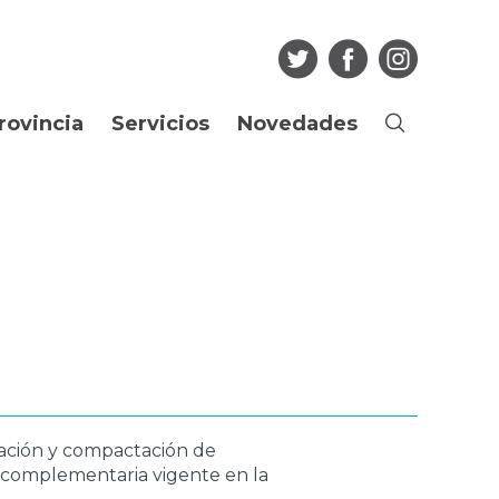
rovincia
Servicios
Novedades
Buscar
Ciudadano
Noticias
os
Guia de Trámites
Agenda
Boletín Oficial
Multimedia
Consulta de
Articulos
expedientes
Edictos Regularización
Más...
Dominial
Empleado Público
Licitaciones
ación y compactación de
a complementaria vigente en la
Portal del Empleado