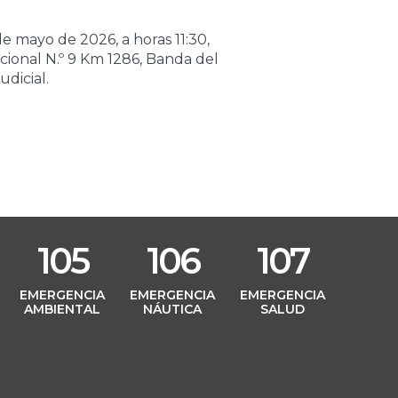
Público
de mayo de 2026, a horas 11:30,
Boleta de Sueldo
cional N.º 9 Km 1286, Banda del
Digital
dicial.
Mi Legajo
Webmail
Webmail RIG
105
106
107
L
EMERGENCIA
EMERGENCIA
EMERGENCIA
AMBIENTAL
NÁUTICA
SALUD