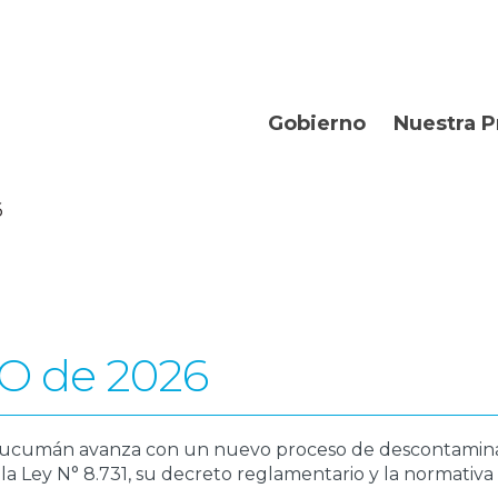
Gobierno
Nuestra P
Organismos
Bienvenidos
6
Gobernador
Departament
Turismo
Geografía
O de 2026
Historia
Producción
e Tucumán avanza con un nuevo proceso de descontamin
la Ley N° 8.731, su decreto reglamentario y la normativ
La Provincia