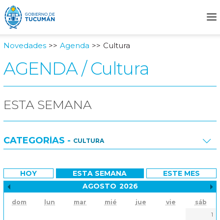
Novedades
Agenda
Cultura
AGENDA / Cultura
ESTA SEMANA
CATEGORÍAS -
CULTURA
Todas
HOY
ESTA SEMANA
ESTE MES
Desarrollo Social
AGOSTO
2026
Mes anterior
dom
lun
mar
mié
jue
vie
sáb
Planeamiento
1