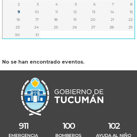
Interior
2
3
4
5
6
7
8
9
10
11
12
13
14
15
Teatro Mercedes Sosa
16
17
18
19
20
21
22
Producción
23
24
25
26
27
28
29
30
31
Oficiales
Educación
No se han encontrado eventos.
Salud
Turismo
Cultura
911
100
102
EMERGENCIA
BOMBEROS
AYUDA AL NIÑO