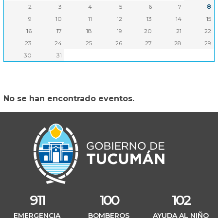
Interior
2
3
4
5
6
7
8
9
10
11
12
13
14
15
Teatro Mercedes Sosa
16
17
18
19
20
21
22
Producción
23
24
25
26
27
28
29
30
31
Oficiales
Educación
No se han encontrado eventos.
Salud
Turismo
Cultura
911
100
102
EMERGENCIA
BOMBEROS
AYUDA AL NIÑO