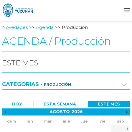
Novedades
Agenda
Producción
AGENDA / Producción
ESTE MES
CATEGORÍAS -
PRODUCCIÓN
Todas
HOY
ESTA SEMANA
ESTE MES
Desarrollo Social
AGOSTO
2026
Mes anterior
dom
lun
mar
mié
jue
vie
sáb
Planeamiento
1