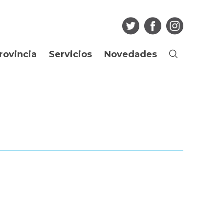
rovincia
Servicios
Novedades
Buscar
Ciudadano
Noticias
os
Guia de Trámites
Agenda
Boletín Oficial
Multimedia
Consulta de
Articulos
expedientes
Edictos Regularización
Más...
Dominial
Empleado Público
Licitaciones
Portal del Empleado