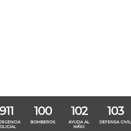
911
100
102
103
ERGENCIA
BOMBEROS
AYUDA AL
DEFENSA CIVI
OLICIAL
NIÑO