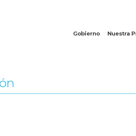
Gobierno
Nuestra P
Organismos
Bienvenidos
Gobernador
Departament
Turismo
ión
Geografía
Historia
Producción
La Provincia