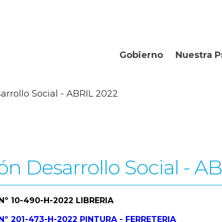
Gobierno
Nuestra P
Organismos
Bienvenidos
rrollo Social - ABRIL 2022
Gobernador
Departament
Turismo
Geografía
ón Desarrollo Social - A
Historia
Producción
 Nº 10-490-H-2022 LIBRERIA
La Provincia
. Nº 201-473-H-2022 PINTURA - FERRETERIA