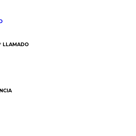
Público
Boleta de Sueldo
D
Digital
Mi Legajo
-2° LLAMADO
Webmail
Webmail RIG
ENCIA