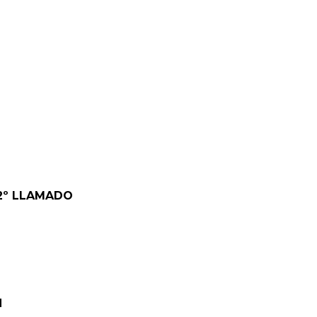
- 2º LLAMADO
N