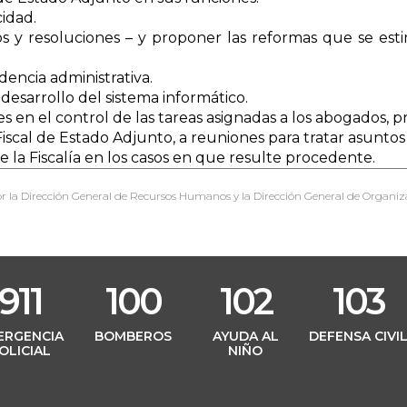
cidad.
tos y resoluciones – y proponer las reformas que se es
udencia administrativa.
 desarrollo del sistema informático.
res en el control de las tareas asignadas a los abogados,
 Fiscal de Estado Adjunto, a reuniones para tratar asunto
 la Fiscalía en los casos en que resulte procedente.
r la Dirección General de Recursos Humanos y la Dirección General de Organiz
911
100
102
103
ERGENCIA
BOMBEROS
AYUDA AL
DEFENSA CIVI
OLICIAL
NIÑO