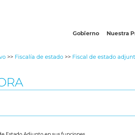
Gobierno
Nuestra P
Organismos
Bienvenidos
ivo
Fiscalía de estado
Fiscal de estado adjun
Gobernador
Departament
Turismo
TORA
Geografía
Historia
Producción
La Provincia
al de Estado Adjunto en sus funciones.