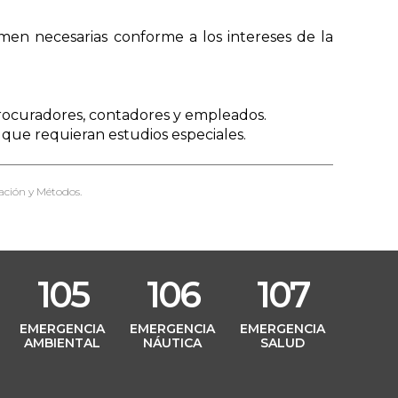
Público
timen necesarias conforme a los intereses de la
Boleta de Sueldo
Digital
Mi Legajo
 procuradores, contadores y empleados.
s que requieran estudios especiales.
Webmail
Webmail RIG
ación y Métodos.
105
106
107
L
EMERGENCIA
EMERGENCIA
EMERGENCIA
AMBIENTAL
NÁUTICA
SALUD