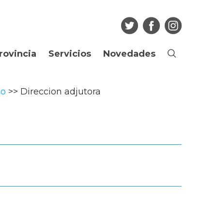
rovincia
Servicios
Novedades
Buscar
Ciudadano
Noticias
to
Direccion adjutora
os
Guia de Trámites
Agenda
Boletín Oficial
Multimedia
Consulta de
Articulos
expedientes
Edictos Regularización
Más...
Dominial
Empleado Público
Licitaciones
Portal del Empleado