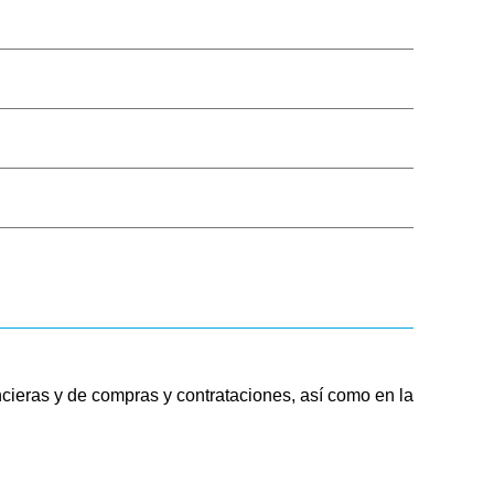
Público
Boleta de Sueldo
Digital
Mi Legajo
Webmail
Webmail RIG
ancieras y de compras y contrataciones,
así como en la