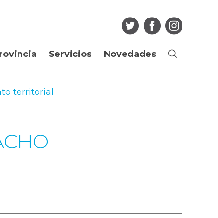
rovincia
Servicios
Novedades
Buscar
Ciudadano
Noticias
o territorial
os
Guia de Trámites
Agenda
Boletín Oficial
Multimedia
PACHO
Consulta de
Articulos
expedientes
Edictos Regularización
Más...
Dominial
Empleado Público
Licitaciones
Portal del Empleado