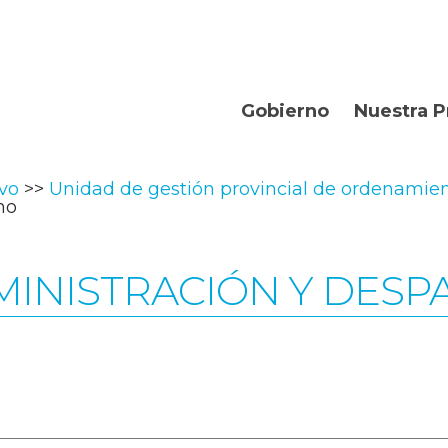
Gobierno
Nuestra P
Organismos
Bienvenidos
ivo
Unidad de gestión provincial de ordenamient
Gobernador
Departament
ho
Turismo
MINISTRACIÓN Y DES
Geografía
Historia
Producción
La Provincia