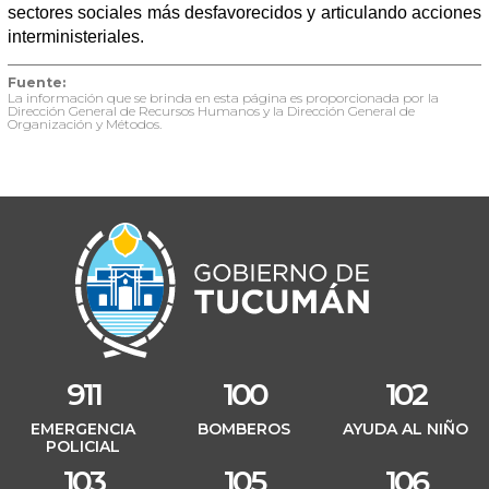
sectores sociales más desfavorecidos y articulando acciones
interministeriales.
Fuente:
La información que se brinda en esta página es proporcionada por la
Dirección General de Recursos Humanos y la Dirección General de
Organización y Métodos.
911
100
102
EMERGENCIA
BOMBEROS
AYUDA AL NIÑO
POLICIAL
103
105
106