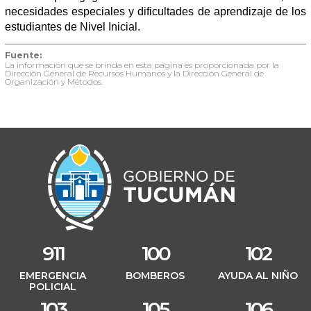
necesidades especiales y dificultades de aprendizaje de los
estudiantes de Nivel Inicial.
Fuente:
La información que se brinda en esta página es proporcionada por la
Dirección General de Recursos Humanos y la Dirección General de
Organización y Métodos.
911
100
102
EMERGENCIA
BOMBEROS
AYUDA AL NIÑO
POLICIAL
103
105
106