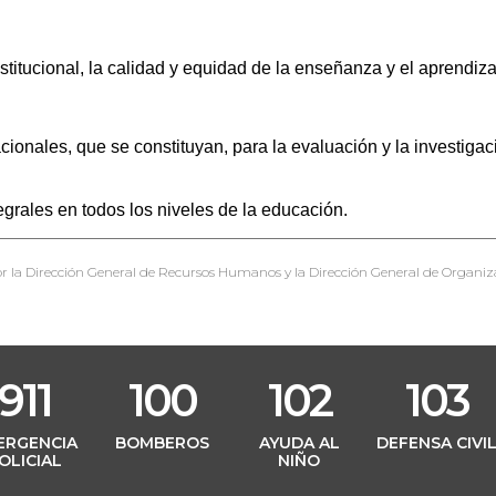
titucional, la calidad y equidad de la enseñanza y el aprendiz
acionales, que se constituyan, para la evaluación y la investigac
grales en todos los niveles de la educación.
r la Dirección General de Recursos Humanos y la Dirección General de Organiz
911
100
102
103
ERGENCIA
BOMBEROS
AYUDA AL
DEFENSA CIVI
OLICIAL
NIÑO