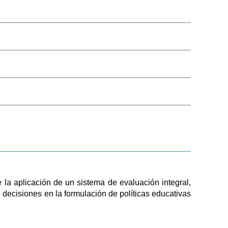
Público
Boleta de Sueldo
Digital
Mi Legajo
Webmail
Webmail RIG
licación de un sistema de evaluación integral,
 decisiones en la formulación de políticas educativas