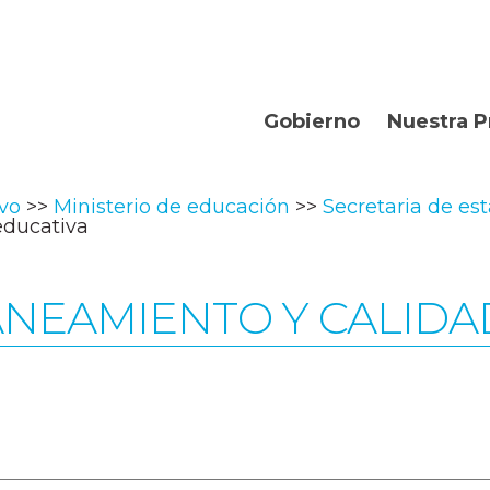
Gobierno
Nuestra P
Organismos
Bienvenidos
ivo
Ministerio de educación
Secretaria de es
Gobernador
Departament
educativa
Turismo
ANEAMIENTO Y CALIDA
Geografía
Historia
Producción
La Provincia