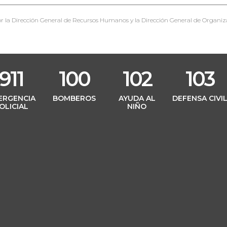
r la Dirección General de Recursos Humanos y la Dirección General de Organiz
911
100
102
103
ERGENCIA
BOMBEROS
AYUDA AL
DEFENSA CIVI
OLICIAL
NIÑO