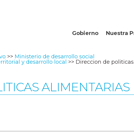
Gobierno
Nuestra P
Organismos
Bienvenidos
ivo
Ministerio de desarrollo social
Gobernador
Departament
ritorial y desarrollo local
Direccion de politica
Turismo
ITICAS ALIMENTARIAS
Geografía
Historia
Producción
La Provincia