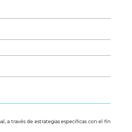
Público
Boleta de Sueldo
Digital
Mi Legajo
Webmail
Webmail RIG
 a través de estrategias específicas con el fin