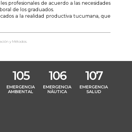
iles profesionales de acuerdo a las necesidades
boral de los graduados.
licados a la realidad productiva tucumana, que
ación y Métodos.
105
106
107
L
EMERGENCIA
EMERGENCIA
EMERGENCIA
AMBIENTAL
NÁUTICA
SALUD