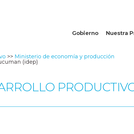
Gobierno
Nuestra P
Organismos
Bienvenidos
ivo
Ministerio de economía y producción
Gobernador
Departament
tucuman (idep)
Turismo
SARROLLO PRODUCTIV
Geografía
Historia
Producción
La Provincia