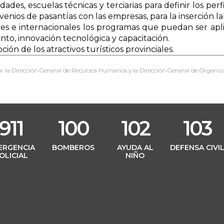
s, escuelas técnicas y terciarias para definir los perf
enios de pasantías con las empresas, para la inserción la
ales e internacionales los programas que puedan ser ap
to, innovación tecnológica y capacitación.
ción de los atractivos turísticos provinciales.
r la Dirección General de Recursos Humanos y la Dirección General de Organiz
911
100
102
103
ERGENCIA
BOMBEROS
AYUDA AL
DEFENSA CIVI
OLICIAL
NIÑO