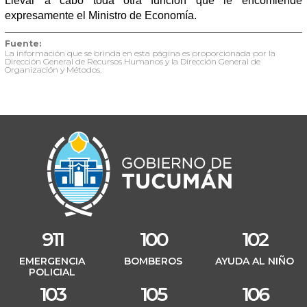
Llevar a cabo toda otra función que le encomiende
expresamente el Ministro de Economía.
Fuente:
La información que se brinda en esta página es proporcionada por la
Dirección General de Recursos Humanos y la Dirección General de
Organización y Métodos.
911
100
102
EMERGENCIA
BOMBEROS
AYUDA AL NIÑO
POLICIAL
103
105
106