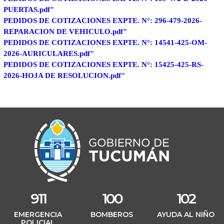
PUERTAS.pdf"
PEDIDOS DE COTIZACIONES EXPTE. N°: 296-479-2026-
REPARACION DE VEHICULO.pdf"
PEDIDOS DE COTIZACIONES EXPTE. N°: 14541-425-OM-
2026-AURICULARES.pdf"
PEDIDOS DE COTIZACIONES EXPTE. N°: 15425-425-RS-
2026-HOJA DE RESOLUCION.pdf"
911
100
102
EMERGENCIA
BOMBEROS
AYUDA AL NIÑO
POLICIAL