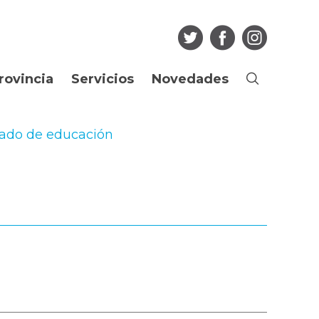
rovincia
Servicios
Novedades
Buscar
Ciudadano
Noticias
tado de educación
os
Guia de Trámites
Agenda
Boletín Oficial
Multimedia
Consulta de
Articulos
expedientes
Edictos Regularización
Más...
Dominial
Empleado Público
Licitaciones
Portal del Empleado