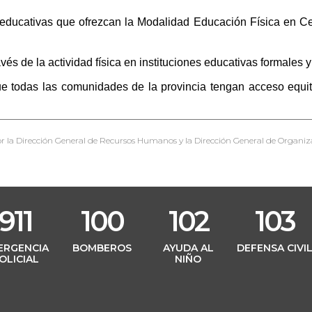
es educativas que ofrezcan la Modalidad Educación Física en 
és de la actividad física en instituciones educativas formales y
 todas las comunidades de la provincia tengan acceso equita
r la Dirección General de Recursos Humanos y la Dirección General de Organiz
911
100
102
103
ERGENCIA
BOMBEROS
AYUDA AL
DEFENSA CIVI
OLICIAL
NIÑO