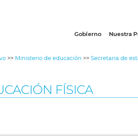
Gobierno
Nuestra P
Organismos
Bienvenidos
ivo
Ministerio de educación
Secretaria de es
Gobernador
Departament
Turismo
CACIÓN FÍSICA
Geografía
Historia
Producción
La Provincia