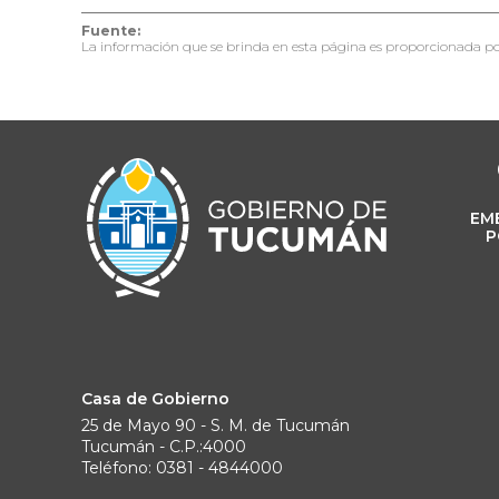
Fuente:
La información que se brinda en esta página es proporcionada po
EM
P
Casa de Gobierno
25 de Mayo 90 - S. M. de Tucumán
Tucumán - C.P.:4000
Teléfono: 0381 - 4844000