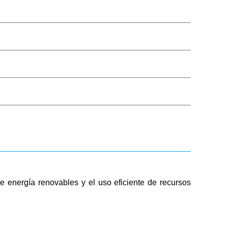
Público
Boleta de Sueldo
Digital
Mi Legajo
Webmail
Webmail RIG
e energía renovables y el uso eficiente de recursos