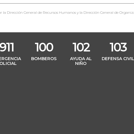
r la Dirección General de Recursos Humanos y la Dirección General de Organiz
911
100
102
103
ERGENCIA
BOMBEROS
AYUDA AL
DEFENSA CIVI
OLICIAL
NIÑO