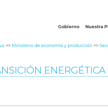
Gobierno
Nuestra P
Organismos
Bienvenidos
ivo
Ministerio de economía y producción
Sec
Gobernador
Departament
Turismo
ANSICIÓN ENERGÉTICA
Geografía
Historia
Producción
La Provincia