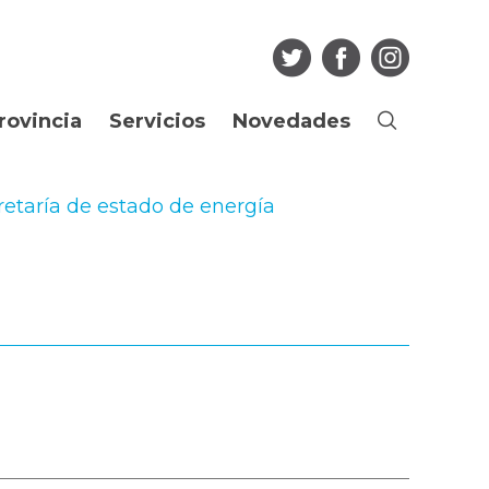
rovincia
Servicios
Novedades
Buscar
Ciudadano
Noticias
retaría de estado de energía
os
Guia de Trámites
Agenda
Boletín Oficial
Multimedia
Consulta de
Articulos
expedientes
Edictos Regularización
Más...
Dominial
Empleado Público
Licitaciones
Portal del Empleado