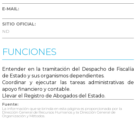
E-MAIL:
SITIO OFICIAL:
ND
FUNCIONES
Entender en la tramitación del Despacho de Fiscalía
de Estado y sus organismos dependientes.
Coordinar y ejecutar las tareas administrativas de
apoyo financiero y contable.
Llevar el Registro de Abogados del Estado.
Fuente:
La información que se brinda en esta página es proporcionada por la
Dirección General de Recursos Humanos y la Dirección General de
Organización y Métodos.