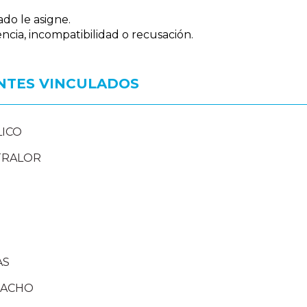
ado le asigne.
ncia, incompatibilidad o recusación.
NTES VINCULADOS
LICO
TRALOR
AS
PACHO