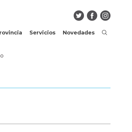
rovincia
Servicios
Novedades
Buscar
Ciudadano
Noticias
to
os
Guia de Trámites
Agenda
Boletín Oficial
Multimedia
Consulta de
Articulos
expedientes
Edictos Regularización
Más...
Dominial
Empleado Público
Licitaciones
Portal del Empleado