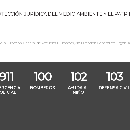
TECCIÓN JURÍDICA DEL MEDIO AMBIENTE Y EL PATR
r la Dirección General de Recursos Humanos y la Dirección General de Organiz
911
100
102
103
ERGENCIA
BOMBEROS
AYUDA AL
DEFENSA CIVI
OLICIAL
NIÑO