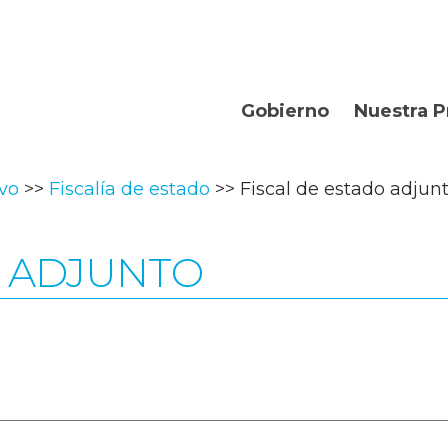
Gobierno
Nuestra P
Organismos
Bienvenidos
ivo
Fiscalía de estado
Fiscal de estado adjun
Gobernador
Departament
Turismo
O ADJUNTO
Geografía
Historia
Producción
La Provincia