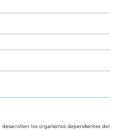
Público
Boleta de Sueldo
Digital
Mi Legajo
Webmail
Webmail RIG
ue desarrollen los organismos dependientes del