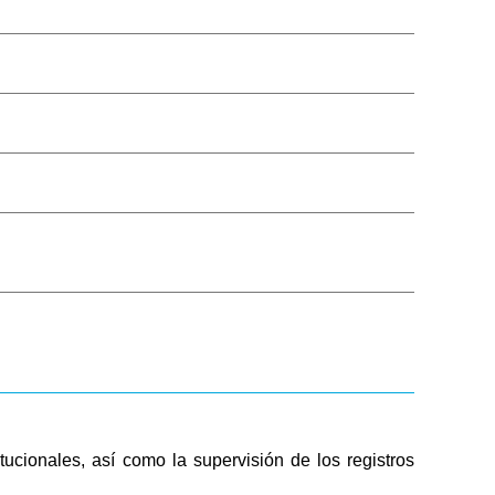
Público
Boleta de Sueldo
Digital
Mi Legajo
Webmail
Webmail RIG
tucionales, así como la supervisión de los registros