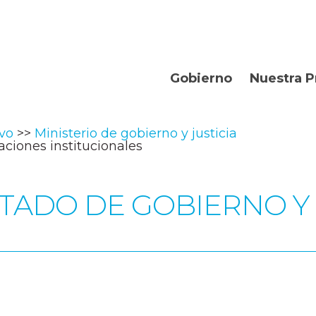
Gobierno
Nuestra P
Organismos
Bienvenidos
ivo
Ministerio de gobierno y justicia
Gobernador
Departament
aciones institucionales
Turismo
STADO DE GOBIERNO Y
Geografía
Historia
Producción
La Provincia